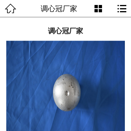



调心冠厂家
网站首页

走进我们
调心冠厂家
产品中心
应用领域
新闻资讯
铸造展示
企业文化
联系我们